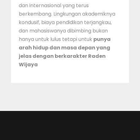
dan internasional yang terus
berkembang. Lingkungan akademiknya
kondusif, biaya pendidikan terjangkau,
dan mahasiswanya dibimbing bukan
hanya untuk lulus tetapi untuk
punya
arah hidup dan masa depan yang
jelas dengan berkarakter Raden
Wijaya