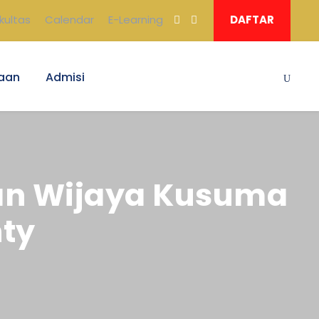
kultas
Calendar
E-Learning
DAFTAR
aan
Admisi
an Wijaya Kusuma
ty