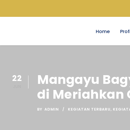
Home
Profi
Mangayu Bagy
22
JUN
di Meriahkan
BY
ADMIN
KEGIATAN TERBARU
,
KEGIAT