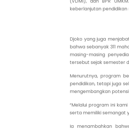
(VDMI), dan BPR UMKM.
keberlanjutan pendidikan 
Djoko yang juga menjaba
bahwa sebanyak 311 mahas
masing-masing penyedia
tersebut sejak semester d
Menurutnya, program bea
pendidikan, tetapi juga 
mengembangkan potensi d
“Melalui program ini kam
serta memiliki semangat
Ia menambahkan bahwa 