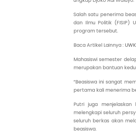
ungkap Djoko Adi Waluyo.
Salah satu penerima beasi
dan Ilmu Politik (FISIP
program tersebut.
Baca Artikel Lainnya :
UWKS
Mahasiswi semester delap
merupakan bantuan kedu
“Beasiswa ini sangat m
pertama kali menerima bea
Putri juga menjelaskan
melengkapi seluruh persya
seluruh berkas akan mel
beasiswa.