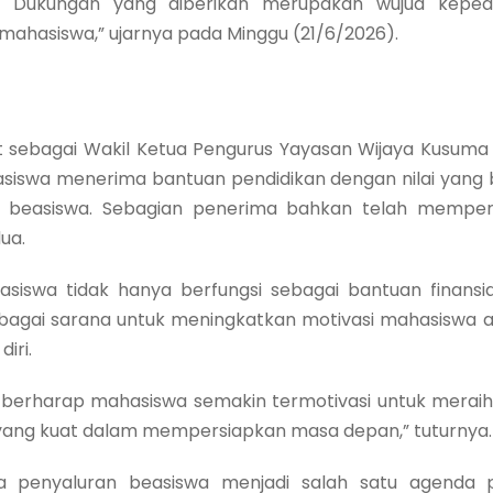
 Dukungan yang diberikan merupakan wujud keped
mahasiswa,” ujarnya pada Minggu (21/6/2026).
t sebagai Wakil Ketua Pengurus Yayasan Wijaya Kusu
iswa menerima bantuan pendidikan dengan nilai yang be
 beasiswa. Sebagian penerima bahkan telah memper
ua.
siswa tidak hanya berfungsi sebagai bantuan finansi
sebagai sarana untuk meningkatkan motivasi mahasiswa a
iri.
i berharap mahasiswa semakin termotivasi untuk meraih p
 yang kuat dalam mempersiapkan masa depan,” tuturnya.
penyaluran beasiswa menjadi salah satu agenda p