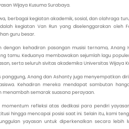
yasan Wijaya Kusuma Surabaya.
wa, berbagai kegiatan akademik, sosial, dan olahraga t
adalah kegiatan Van Run yang diselenggarakan oleh F
han guru besar.
h dengan kehadiran pasangan musisi ternama, Anang 
tang tamu. Keduanya membawakan sejumlah lagu populer
an, serta seluruh sivitas akademika Universitas Wijaya
as panggung, Anang dan Ashanty juga menyempatkan diri
siswa. Kehadiran mereka mendapat sambutan hangat
in menambah semarak suasana perayaan.
adi momentum refleksi atas dedikasi para pendiri yaya
usi hingga mencapai posisi saat ini. Selain itu, kami t
unggulan yayasan untuk diperkenalkan secara lebih l