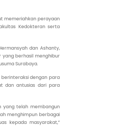
urut memeriahkan perayaan
akultas Kedokteran serta
Hermansyah dan Ashanty,
 yang berhasil menghibur
 Kusuma Surabaya.
 berinteraksi dengan para
 dan antusias dari para
san yang telah membangun
engah menghimpun berbagai
uas kepada masyarakat,”