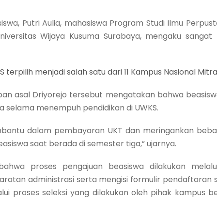
swa, Putri Aulia, mahasiswa Program Studi Ilmu Perpust
) Universitas Wijaya Kusuma Surabaya, mengaku sanga
 terpilih menjadi salah satu dari 11 Kampus Nasional Mitra
an asal Driyorejo tersebut mengatakan bahwa beasiswa 
a selama menempuh pendidikan di UWKS.
embantu dalam pembayaran UKT dan meringankan beban
siswa saat berada di semester tiga,” ujarnya.
 bahwa proses pengajuan beasiswa dilakukan melal
ratan administrasi serta mengisi formulir pendaftaran s
alui proses seleksi yang dilakukan oleh pihak kampus