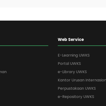
Web Service
E-Learning UWKS
Portal UWKS
man
e-Library UWKS
Kantor Urusan Internasion
Perpustakaan UWKS
e-Repository UWKS