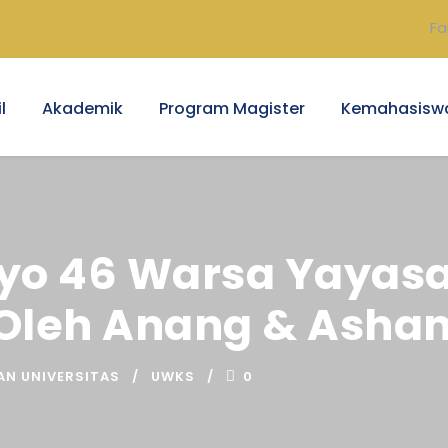
Fa
l
Akademik
Program Magister
Kemahasisw
o 46 Warsa Yayas
 Oleh Anang & Ashan
AN UNIVERSITAS
UWKS
0