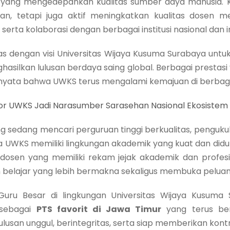
i yang mengedepankan kualitas sumber daya manusia. 
n, tetapi juga aktif meningkatkan kualitas dosen mela
h, serta kolaborasi dengan berbagai institusi nasional dan 
s dengan visi Universitas Wijaya Kusuma Surabaya untuk
silkan lulusan berdaya saing global. Berbagai prestasi
nyata bahwa UWKS terus mengalami kemajuan di berbaga
or UWKS Jadi Narasumber Sarasehan Nasional Ekosiste
g sedang mencari perguruan tinggi berkualitas, pengukuh
wa UWKS memiliki lingkungan akademik yang kuat dan didu
a dosen yang memiliki rekam jejak akademik dan profe
lajar yang lebih bermakna sekaligus membuka peluang k
ru Besar di lingkungan Universitas Wijaya Kusuma
 sebagai
PTS favorit di Jawa Timur
yang terus beri
usan unggul, berintegritas, serta siap memberikan kontr