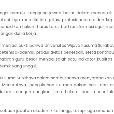
inggi memiliki tanggung jawab besar dalam mencetak 
tapi juga memiliki integritas, profesionalisme, dan kep
u, pendidikan hukum harus terus bertransformasi agar
ngan dunia kerja.
i menjadi bukti bahwa Universitas Wijaya Kusuma Surab
nsi akademik, produktivitas penelitian, serta kontribusi
adiran guru besar menjadi salah satu indikator kualitas 
emik yang unggul.
ya Kusuma Surabaya dalam sambutannya menyampaikan a
. Menurutnya, pengukuhan ini merupakan hasil dari ded
 dalam mengembangkan ilmu hukum dan mencetak 
sebuah jabatan akademik tertinggi, tetapi juga amanah