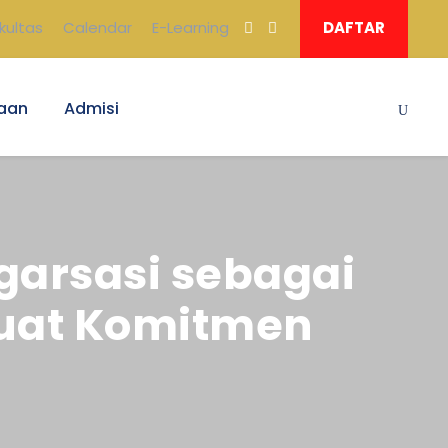
kultas
Calendar
E-Learning
DAFTAR
aan
Admisi
garsasi sebagai
kuat Komitmen
r