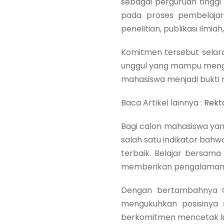
sebagai perguruan tingg
pada proses pembelajara
penelitian, publikasi ilmia
Komitmen tersebut selara
unggul yang mampu mengha
mahasiswa menjadi bukti 
Baca Artikel lainnya :
Rekt
Bagi calon mahasiswa yan
salah satu indikator bah
terbaik. Belajar bersam
memberikan pengalaman be
Dengan bertambahnya Gu
mengukuhkan posisinya
berkomitmen mencetak lul