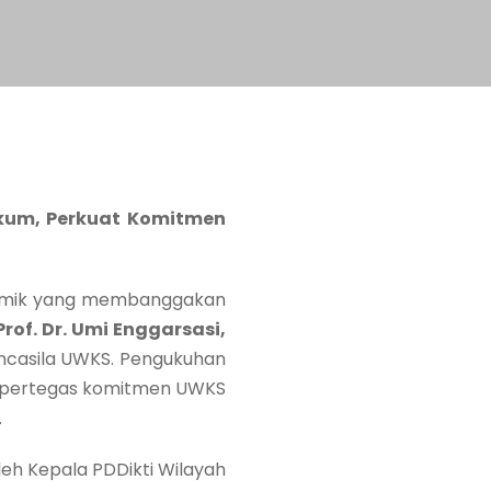
ukum, Perkuat Komitmen
demik yang membanggakan
Prof. Dr. Umi Enggarsasi,
ncasila UWKS. Pengukuhan
mempertegas komitmen UWKS
.
oleh Kepala PDDikti Wilayah