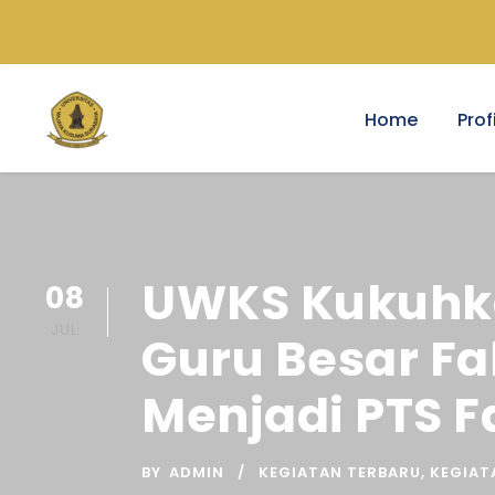
Home
Profi
UWKS Kukuhkan
08
JUL
Guru Besar F
Menjadi PTS F
BY
ADMIN
KEGIATAN TERBARU
,
KEGIAT