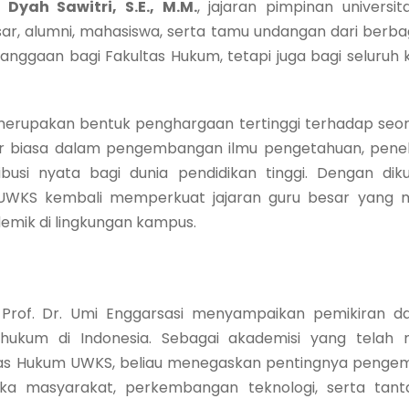
. Dyah Sawitri, S.E., M.M.
, jajaran pimpinan universit
ar, alumni, mahasiswa, serta tamu undangan dari berbaga
nggaan bagi Fakultas Hukum, tetapi juga bagi seluruh k
erupakan bentuk penghargaan tertinggi terhadap seor
ar biasa dalam pengembangan ilmu pengetahuan, penel
ibusi nyata bagi dunia pendidikan tinggi. Dengan dik
., UWKS kembali memperkuat jajaran guru besar yang
demik di lingkungan kampus.
, Prof. Dr. Umi Enggarsasi menyampaikan pemikiran d
kum di Indonesia. Sebagai akademisi yang telah 
ltas Hukum UWKS, beliau menegaskan pentingnya penge
ika masyarakat, perkembangan teknologi, serta tant