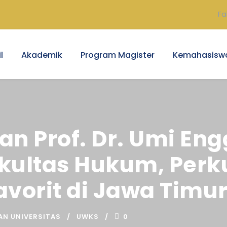
Fa
l
Akademik
Program Magister
Kemahasisw
 Prof. Dr. Umi Eng
akultas Hukum, Per
avorit di Jawa Timu
AN UNIVERSITAS
UWKS
0