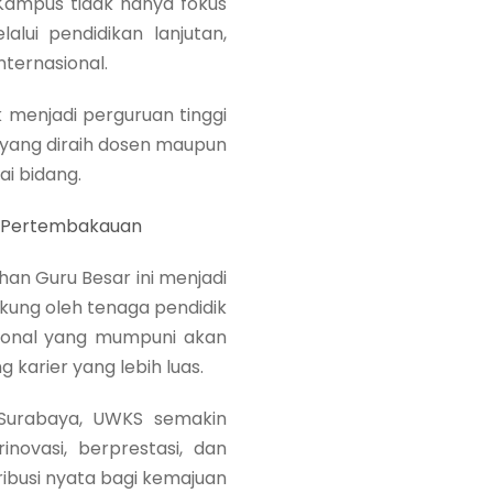
Kampus tidak hanya fokus
lui pendidikan lanjutan,
internasional.
 menjadi perguruan tinggi
 yang diraih dosen maupun
i bidang.
m Pertembakauan
an Guru Besar ini menjadi
kung oleh tenaga pendidik
sional yang mumpuni akan
arier yang lebih luas.
 Surabaya, UWKS semakin
novasi, berprestasi, dan
ibusi nyata bagi kemajuan