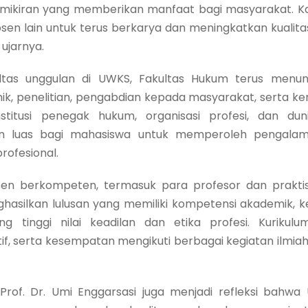
n pemikiran yang memberikan manfaat bagi masyarakat. 
osen lain untuk terus berkarya dan meningkatkan kualitas
ujarnya.
ultas unggulan di UWKS, Fakultas Hukum terus menunj
ik, penelitian, pengabdian kepada masyarakat, serta k
titusi penegak hukum, organisasi profesi, dan duni
 luas bagi mahasiswa untuk memperoleh pengalama
rofesional.
sen berkompeten, termasuk para profesor dan praktis
silkan lulusan yang memiliki kompetensi akademik, ket
ng tinggi nilai keadilan dan etika profesi. Kurikul
if, serta kesempatan mengikuti berbagai kegiatan ilmia
Prof. Dr. Umi Enggarsasi juga menjadi refleksi bahw